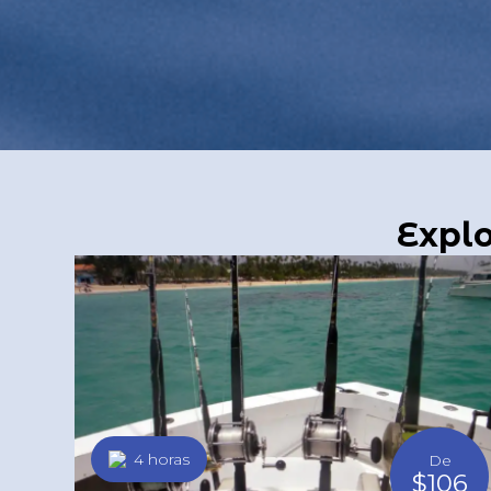
Explo
4 horas
De
$106