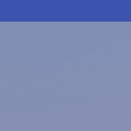
s de pesca
Crucero en velero por Punta Cana