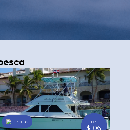
 pesca
4 horas
De
$106